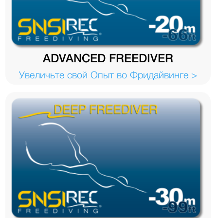
ADVANCED FREEDIVER
Увеличьте свой Опыт во Фридайвинге >